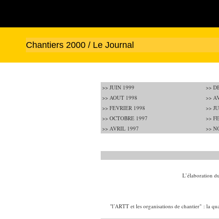
Chantiers 2000 / Le Journal
>> JUIN 1999
>> D
>> AOUT 1998
>> A
>> FEVRIER 1998
>> J
>> OCTOBRE 1997
>> F
>> AVRIL 1997
>> N
L’élaboration d
"l’ARTT et les organisations de chantier" : la qua