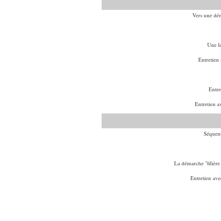
Vers une dém
Une lo
Entretien
Entre
Entretien a
Séquent
La démarche "filièr
Entretien ave