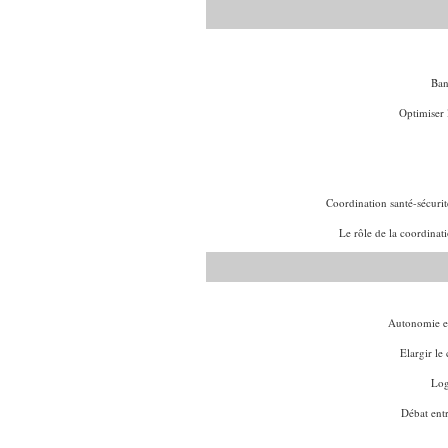
Ban
Optimiser l
Coordination santé-sécurité
Le rôle de la coordinat
Autonomie en
Elargir l
Log
Débat entr