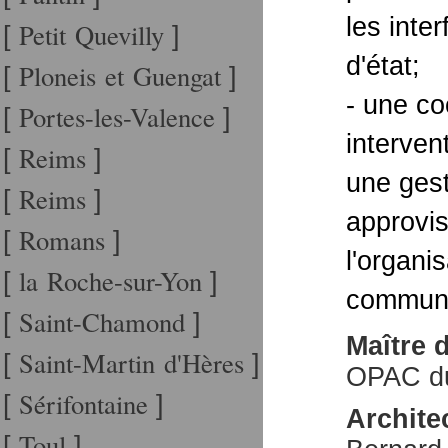
les inte
Petit Quevilly
[
]
d'état;
Ploneis et Guengat
[
]
- une co
Portes-les-Valence
[
]
interven
Reims
[
]
une gest
Reims
[
]
approvi
Romans
[
]
l'organi
la Roche-sur-Yon
[
]
communs
Saint-Chamond
[
]
Maître 
Saint-Martin d'Hères
[
]
OPAC d
Sérifontaine
[
]
Archite
Toul
[
]