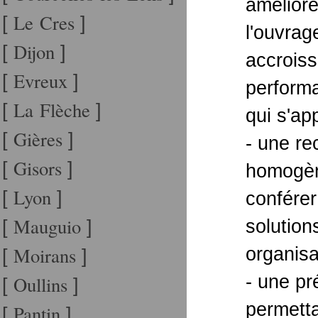
améliore
Le Cres
[
]
l'ouvrag
Dijon
[
]
accrois
Evreux
[
]
perform
La Flèche
[
]
qui s'ap
Gières
[
]
- une re
Gisors
[
]
homogèn
Lyon
[
]
conférer
Mauguio
solution
[
]
Moirans
organisa
[
]
- une pr
Oullins
[
]
permett
Pantin
[
]