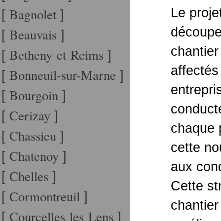
Bagnolet
Le proje
[
]
découper
Beauvais
[
]
chantier
Betheny et Reims
[
]
affecté
Bonneuil-sur-Marne
[
]
entrepri
Bourgoin
[
]
conduct
Cerizay
[
]
chaque p
Chassieu
[
]
cette no
Chatenoy
[
]
aux cond
Chelles
[
]
Cette st
Cormontreuil
[
]
chantier
Courcelles les Lens
[
]