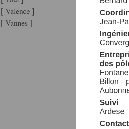
Bernard
Valence
[
]
Coordin
Jean-Pa
Vannes
[
]
Ingénie
Converg
Entrepr
des pôl
Fontanel
Billon -
Aubonnet
Suivi
Ardese
Contact