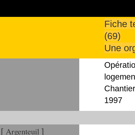
Fiche 
(69)
Une org
Opératio
logemen
Chantier
1997
Argenteuil
[
]