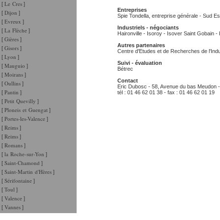
Le Cres
[
]
Entreprises
Dijon
[
]
Spie Tondella, entreprise générale - Sud Est
Evreux
[
]
Industriels - négociants
La Flèche
[
]
Haironville - Isoroy - Isover Saint Gobain - 
Gières
[
]
Autres partenaires
Gisors
[
]
Centre d'Etudes et de Recherches de l'Ind
Lyon
[
]
Suivi - évaluation
Mauguio
[
]
Bétrec
Moirans
[
]
Contact
Oullins
[
]
Eric Dubosc - 58, Avenue du bas Meudon - 
Pantin
[
]
tél : 01 46 62 01 38 - fax : 01 46 62 01 19
Petit Quevilly
[
]
Ploneis et Guengat
[
]
Portes-les-Valence
[
]
Reims
[
]
Reims
[
]
Romans
[
]
la Roche-sur-Yon
[
]
Saint-Chamond
[
]
Saint-Martin d'Hères
[
]
Sérifontaine
[
]
Toul
[
]
Valence
[
]
Vannes
[
]