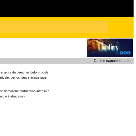
Cahier expérimentation
nvénients du plancher béton (poids,
erticale, performance acoustique,
e démarche d'utilisation intensive
trie (fabrication,