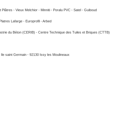
 Plâtres - Vieux Melchior - Minniti - Poralu PVC - Satel - Guiboud
Platres Lafarge - Europrofil - Arbed
ustrie du Béton (CERIB) - Centre Technique des Tuiles et Briques (CTTB)
Ile saint Germain - 92130 Issy les Moulineaux