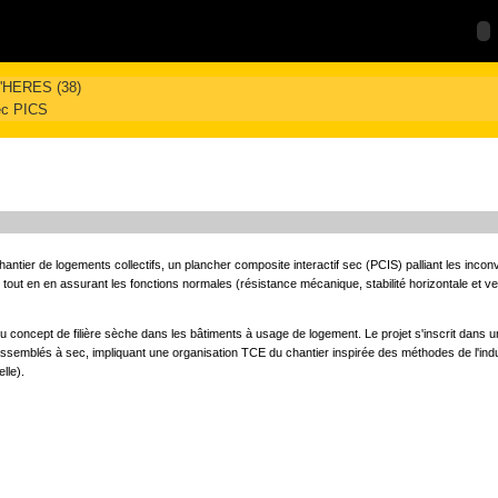
D'HERES (38)
ec PICS
hantier de logements collectifs, un plancher composite interactif sec (PCIS) palliant les inco
tout en en assurant les fonctions normales (résistance mécanique, stabilité horizontale et v
concept de filière sèche dans les bâtiments à usage de logement. Le projet s'inscrit dans un
 assemblés à sec, impliquant une organisation TCE du chantier inspirée des méthodes de l'indus
lle).