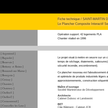
Fiche technique / SAINT-MARTIN 
Le Plancher Composite Interactif S
Opération support: 42 logements PLA
Chantier réalisé en 1996
Argenteuil
[
]
Bagnolet
Le projet visait à mettre en oeuvre sur un c
[
]
temps de séchage, étaiements, salissures) 
Beauvais
[
]
sécurité incendie, encombrement).
Betheny et Reims
[
]
Bonneuil-sur-Marne
[
]
Ce plancher nouveau est l'aboutissement du 
Bourgoin
[
]
et optimisée de produits industriels légers
Cerizay
[
]
approvisionnements, construction séquentie
Chassieu
[
]
Maître d'ouvrage
Chatenoy
[
]
Société Martinéroise de Développement
Chelles/1
[
]
Architecte
Chelles/2
[
]
Cabinet Dubosc et Landowski
Cormontreuil
[
]
BET
Courcelles les Lens
[
]
Citie Bâtiment - Cabinet JCB