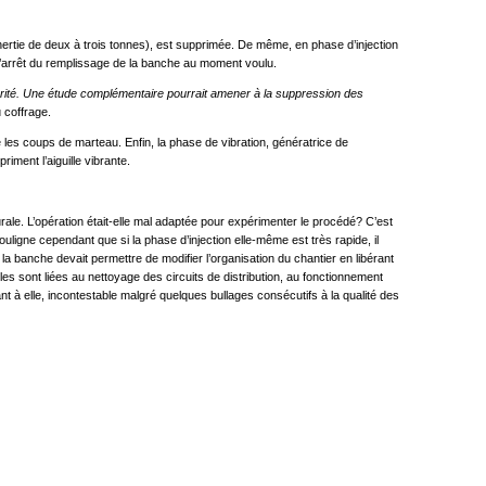
inertie de deux à trois tonnes), est supprimée. De même, en phase d’injection
 l’arrêt du remplissage de la banche au moment voulu.
curité. Une étude complémentaire pourrait amener à la suppression des
 coffrage.
ge les coups de marteau. Enfin, la phase de vibration, génératrice de
ment l’aiguille vibrante.
turale. L’opération était-elle mal adaptée pour expérimenter le procédé? C’est
uligne cependant que si la phase d’injection elle-même est très rapide, il
banche devait permettre de modifier l’organisation du chantier en libérant
elles sont liées au nettoyage des circuits de distribution, au fonctionnement
t à elle, incontestable malgré quelques bullages consécutifs à la qualité des