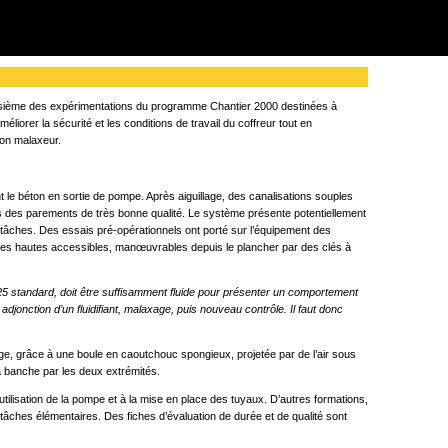
oisième des expérimentations du programme Chantier 2000 destinées à
orer la sécurité et les conditions de travail du coffreur tout en
ion malaxeur.
le béton en sortie de pompe. Après aiguillage, des canalisations souples
rs des parements de très bonne qualité. Le système présente potentiellement
s tâches. Des essais pré-opérationnels ont porté sur l’équipement des
 tiges hautes accessibles, manœuvrables depuis le plancher par des clés à
 25 standard, doit être suffisamment fluide pour présenter un comportement
adjonction d’un fluidifiant, malaxage, puis nouveau contrôle. Il faut donc
ge, grâce à une boule en caoutchouc spongieux, projetée par de l’air sous
la banche par les deux extrémités.
utilisation de la pompe et à la mise en place des tuyaux. D’autres formations,
 tâches élémentaires. Des fiches d’évaluation de durée et de qualité sont