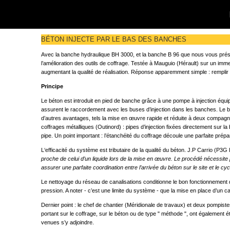
BÉTON INJECTE PAR LE BAS DES BANCHES
Avec la banche hydraulique BH 3000, et la banche B 96 que nous vous prés
l’amélioration des outils de coffrage. Testée à Mauguio (Hérault) sur un imm
augmentant la qualité de réalisation. Réponse apparemment simple : remplir 
Principe
Le béton est introduit en pied de banche grâce à une pompe à injection équ
assurent le raccordement avec les buses d’injection dans les banches. Le bé
d’autres avantages, tels la mise en œuvre rapide et réduite à deux compagnon
coffrages métalliques (Outinord) : pipes d’injection fixées directement sur
pipe. Un point important : l’étanchéité du coffrage découle une parfaite prép
L‘efficacité du système est tributaire de la qualité du béton. J.P Carrio (P3
proche de celui d’un liquide lors de la mise en œuvre. Le procédé nécessite plu
assurer une parfaite coordination entre l’arrivée du béton sur le site et le 
Le nettoyage du réseau de canalisations conditionne le bon fonctionnement d
pression. A noter - c’est une limite du système - que la mise en place d’un 
Dernier point : le chef de chantier (Méridionale de travaux) et deux pompiste
portant sur le coffrage, sur le béton ou de type " méthode ", ont également é
venues s’y adjoindre.