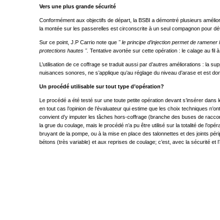
Vers une plus grande sécurité
Conformément aux objectifs de départ, la BSBI a démontré plusieurs améliorat
la montée sur les passerelles est circonscrite à un seul compagnon pour dét
Sur ce point, J.P Carrio note que
" le principe d’injection permet de ramene
protections hautes ".
Tentative avortée sur cette opération : le calage au fil
L’utilisation de ce coffrage se traduit aussi par d’autres améliorations : la 
nuisances sonores, ne s’applique qu’au réglage du niveau d’arase et est donc
Un procédé utilisable sur tout type d’opération?
Le procédé a été testé sur une toute petite opération devant s’insérer dans le
en tout cas l’opinion de l’évaluateur qui estime que les choix techniques n’on
convient d’y imputer les tâches hors-coffrage (branche des buses de raccor
la grue du coulage, mais le procédé n’a pu être utilisé sur la totalité de l’op
bruyant de la pompe, ou à la mise en place des talonnettes et des joints pér
bétons (très variable) et aux reprises de coulage; c’est, avec la sécurité et 