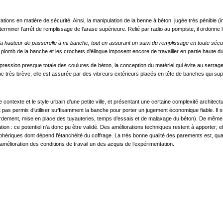
ions en matière de sécurité. Ainsi, la manipulation de la benne à béton, jugée très pénible (
erminer l’arrêt de remplissage de l’arase supérieure. Relié par radio au pompiste, il ordonne
r la hauteur de passerelle à mi-banche, tout en assurant un suivi du remplissage en toute sé
 à plomb de la banche et les crochets d’élingue imposent encore de travailler en partie haute du
suppression presque totale des coulures de béton, la conception du matériel qui évite au serra
 très brève; elle est assurée par des vibreurs extérieurs placés en tête de banches qui suppri
 contexte et le style urbain d’une petite ville, et présentant une certaine complexité architec
t pas permis d’utiliser suffisamment la banche pour porter un jugement économique fiable. Il so
dement, mise en place des tuyauteries, temps d’essais et de malaxage du béton). De même la 
ération : ce potentiel n’a donc pu être validé. Des améliorations techniques restent à apporter; 
iphériques dont dépend l’étanchéité du coffrage. La très bonne qualité des parements est, quan
l’amélioration des conditions de travail un des acquis de l’expérimentation.