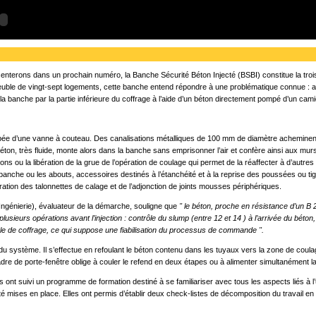
enterons dans un prochain numéro, la Banche Sécurité Béton Injecté (BSBI) constitue la tr
euble de vingt-sept logements, cette banche entend répondre à une problématique connue : améli
la banche par la partie inférieure du coffrage à l’aide d’un béton directement pompé d’un cam
ipée d’une vanne à couteau. Des canalisations métalliques de 100 mm de diamètre acheminent 
ton, très fluide, monte alors dans la banche sans emprisonner l’air et confère ainsi aux mu
s ou la libération de la grue de l’opération de coulage qui permet de la réaffecter à d’autre
 la banche ou les abouts, accessoires destinés à l’étanchéité et à la reprise des poussées ou
aration des talonnettes de calage et de l’adjonction de joints mousses périphériques.
G Ingénierie), évaluateur de la démarche, souligne que
" le béton, proche en résistance d’un B
sieurs opérations avant l’injection : contrôle du slump (entre 12 et 14 ) à l’arrivée du béton, 
cycle de coffrage, ce qui suppose une fiabilisation du processus de commande ".
u système. Il s’effectue en refoulant le béton contenu dans les tuyaux vers la zone de coula
cadre de porte-fenêtre oblige à couler le refend en deux étapes ou à alimenter simultanément 
s ont suivi un programme de formation destiné à se familiariser avec tous les aspects liés à l’
té mises en place. Elles ont permis d’établir deux check-listes de décomposition du travail en