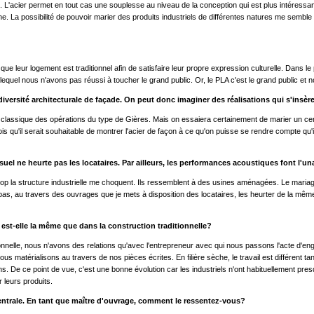
L'acier permet en tout cas une souplesse au niveau de la conception qui est plus intéressant
sèche. La possibilité de pouvoir marier des produits industriels de différentes natures me se
ue leur logement est traditionnel afin de satisfaire leur propre expression culturelle. Dans le
ur lequel nous n'avons pas réussi à toucher le grand public. Or, le PLA c'est le grand public et
de diversité architecturale de façade. On peut donc imaginer des réalisations qui s'insè
tat classique des opérations du type de Gières. Mais on essaiera certainement de marier un c
crois qu'il serait souhaitable de montrer l'acier de façon à ce qu'on puisse se rendre compte qu
visuel ne heurte pas les locataires. Par ailleurs, les performances acoustiques font l'un
p la structure industrielle me choquent. Ils ressemblent à des usines aménagées. Le mariage d
as, au travers des ouvrages que je mets à disposition des locataires, les heurter de la mêm
re est-elle la même que dans la construction traditionnelle?
itionnelle, nous n'avons des relations qu'avec l'entrepreneur avec qui nous passons l'acte d'
us matérialisons au travers de nos pièces écrites. En filière sèche, le travail est différent
ons. De ce point de vue, c'est une bonne évolution car les industriels n'ont habituellement pr
r leurs produits.
 centrale. En tant que maître d'ouvrage, comment le ressentez-vous?