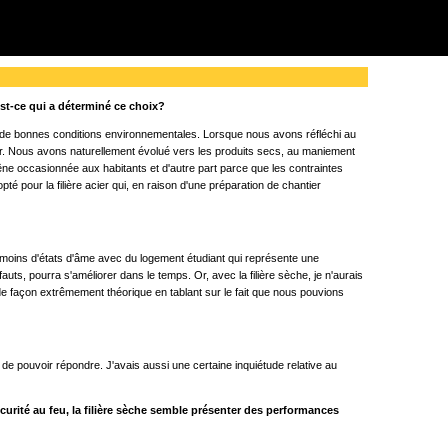
est-ce qui a déterminé ce choix?
dans de bonnes conditions environnementales. Lorsque nous avons réfléchi au
tenir. Nous avons naturellement évolué vers les produits secs, au maniement
gêne occasionnée aux habitants et d'autre part parce que les contraintes
 pour la filière acier qui, en raison d'une préparation de chantier
 eu moins d'états d'âme avec du logement étudiant qui représente une
uts, pourra s'améliorer dans le temps. Or, avec la filière sèche, je n'aurais
 de façon extrêmement théorique en tablant sur le fait que nous pouvions
de pouvoir répondre. J'avais aussi une certaine inquiétude relative au
urité au feu, la filière sèche semble présenter des performances