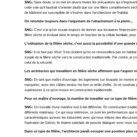
SNG:
Sans doute, si on met en œuvre toutes les précautions qui s'imposent. 
cette voie qu'il faudrait s'orienter plutôt que sur une filière complètement 
de bâtiment est susceptible de s'insérer dans l'architecture de l'habitat.
On retombe toujours dans l'argument de l'attachement à la pierre...
SNG:
C'est vrai qu'on essaie toujours de donner aux locataires l'impression q
filière sèche et évoluait dans le temps en fonction de la cellule familiale, po
L'utilisation de la filière sèche, c'est aussi la possibilité d'une gran
SNG:
Il ne faut pas rêver. Il est évident qu'on ne renouvellera pas en habi
souple de la filière sèche vers la construction traditionnelle. Par contre, je 
celui de la sécurité.
Les architectes qui travaillent en filière sèche affirment que l'aspect 
SNG:
En tant que maître d'ouvrage, les logements sur lesquels on montre tro
marquées, avec des câbles tendus me font un drôle d'effet. Je ne voudrais p
supérieures à ce qu'on trouve en construction traditionnelle.
Pour un maître d'ouvrage, la manière de travailler sur ce type de filiè
SNG:
On travaille d'une manière tout à fait différente. En construction trad
différents matériaux. Ce qui nous intéresse, ce sont les performances que no
caractéristiques qu'avec les industriels avec qui nous initions des discussi
l'opération de Gières, ils étaient satisfaits de pouvoir dialoguer avec nous su
Dans ce type de filière, l'architecte paraît occuper une position plus