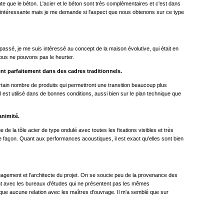
e que le béton. L'acier et le béton sont très complémentaires et c'est dans
mble intéressante mais je me demande si l'aspect que nous obtenons sur ce type
 passé, je me suis intéressé au concept de la maison évolutive, qui était en
 nous ne pouvons pas le heurter.
rent parfaitement dans des cadres traditionnels.
ertain nombre de produits qui permettront une transition beaucoup plus
'il est utilisé dans de bonnes conditions, aussi bien sur le plan technique que
animité.
e la tôle acier de type ondulé avec toutes les fixations visibles et très
e façon. Quant aux performances acoustiques, il est exact qu'elles sont bien
engagement et l'architecte du projet. On se soucie peu de la provenance des
 tant avec les bureaux d'études qui ne présentent pas les mêmes
esque aucune relation avec les maîtres d'ouvrage. Il m'a semblé que sur