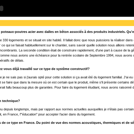
 poteaux-poutres acier avec dalles en béton associés à des produits industriels. Qu'
e 330 logements et se situait en site habité. Il fallait donc que nous puissions la réaliser 
 ce qui se faisait habituellement sur le chantier, sans savoir quelle solution nous allions re
 encombrants. La seconde condition était de construire rapidement, d'une part à cause de la 
s. Comme nous avions une échéance pour la rentrée scolaire de Septembre 1994, nous avons opté
ératifs de délais.
ez-vous déjà travaillé sur ce type de système constructif?
je ne sais pas si j'aurais opté pour cette solution si ça avait été du logement familial. J'ai
 se faire que dans la mesure où on est certain que le produit, même s'il présente certains défa
aurait fallu beaucoup plus de garanties. Pour faire du logement étudiant, nous avons raisonné
on technique?
nu depuis longtemps, mais par rapport aux normes actuelles auxquelles je n'étais pas certain 
it, en France, l'"éducation" pour accepter l'acier dans du logement.
s de ce type en France. Du point de vue des normes acoustiques, thermiques et de séc