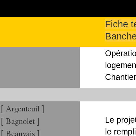
Fiche 
Banche 
Opératio
logemen
Chantier
Argenteuil
[
]
Bagnolet
Le proje
[
]
le rempl
Beauvais
[
]