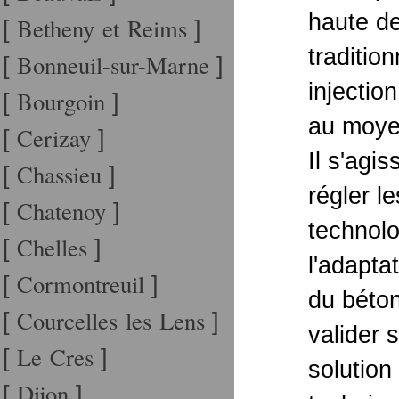
haute d
Betheny et Reims
[
]
traditio
Bonneuil-sur-Marne
[
]
injection
Bourgoin
[
]
au moye
Cerizay
[
]
Il s'agi
Chassieu
[
]
régler l
Chatenoy
[
]
technol
Chelles
[
]
l'adapta
Cormontreuil
[
]
du béton
Courcelles les Lens
[
]
valider s
Le Cres
[
]
solution
Dijon
[
]