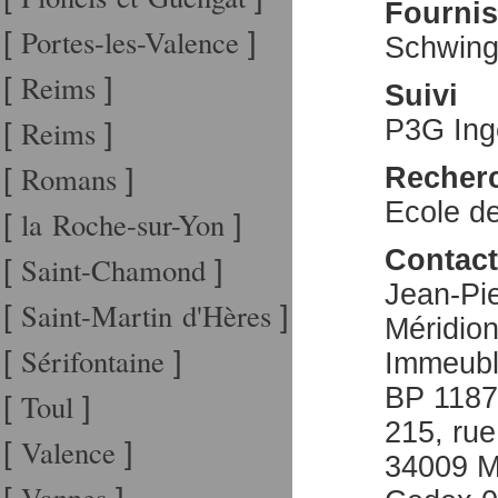
Fournis
Portes-les-Valence
[
]
Schwing
Reims
[
]
Suivi
Reims
P3G Ing
[
]
Romans
Recher
[
]
Ecole d
la Roche-sur-Yon
[
]
Contact
Saint-Chamond
[
]
Jean-Pi
Saint-Martin d'Hères
[
]
Méridio
Sérifontaine
[
]
Immeuble
BP 1187
Toul
[
]
215, ru
Valence
[
]
34009 
Vannes