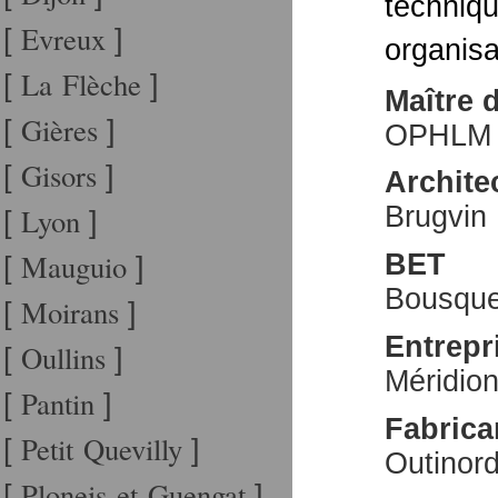
techniq
Evreux
[
]
organisa
La Flèche
[
]
Maître 
Gières
[
]
OPHLM d
Gisors
[
]
Archite
Brugvin
Lyon
[
]
Mauguio
BET
[
]
Bousque
Moirans
[
]
Entrepr
Oullins
[
]
Méridion
Pantin
[
]
Fabrica
Petit Quevilly
[
]
Outinor
Ploneis et Guengat
[
]