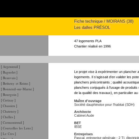
Fiche technique / MOIRANS (38)
Les dalles PRÉSOL
47 logements PLA
Chantier réalisé en 1996
Argenteuil
[
]
Bagnolet
Le projet vise à expérimenter un plancher al
[
]
logements. Il s'agissait d’en valider les p
Beauvais
[
]
planchers précontraints ; qualité acoustique
Betheny et Reims
[
]
planchers conjugués à l'usage de produits 
Bonneuil-sur-Marne
[
]
de la qualité des travaux), en particulier 
Bourgoin
[
]
Cerizay
[
]
Maître d'ouvrage
Société dauphinoise pour l'habitat (SDH)
Chassieu
[
]
Chatenoy
[
]
Architecte
Cabinet Aude
Chelles
[
]
Cormontreuil
[
]
BET
IBSE
Courcelles les Lens
[
]
Le Cres
[
]
Entreprises
Pascal, entreprise générale - 2 TI, électrici