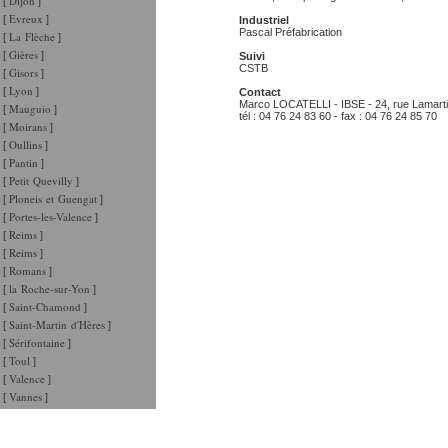
Dijon
[
]
Evreux
[
]
Industriel
Pascal Préfabrication
La Flèche
[
]
Gières
[
]
Suivi
CSTB
Gisors
[
]
Lyon
[
]
Contact
Marco LOCATELLI - IBSE - 24, rue Lamar
Mauguio
[
]
tél : 04 76 24 83 60 - fax : 04 76 24 85 70
Moirans
[
]
Oullins
[
]
Pantin
[
]
Petit Quevilly
[
]
Ploneis et Guengat
[
]
Portes-les-Valence
[
]
Reims
[
]
Reims
[
]
Romans
[
]
la Roche-sur-Yon
[
]
Saint-Chamond
[
]
Saint-Martin d'Hères
[
]
Sérifontaine
[
]
Toul
[
]
Valence
[
]
Vannes
[
]