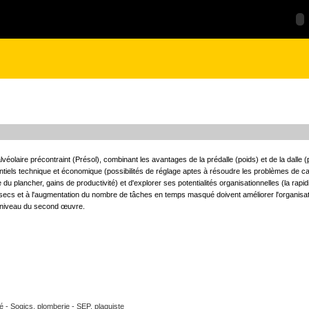
véolaire précontraint (Présol), combinant les avantages de la prédalle (poids) et de la dalle (
otentiels technique et économique (possibilités de réglage aptes à résoudre les problèmes de c
 du plancher, gains de productivité) et d'explorer ses potentialités organisationnelles (la rap
secs et à l'augmentation du nombre de tâches en temps masqué doivent améliorer l'organisati
au niveau du second œuvre.
té - Sogics, plomberie - SEP, plaquiste