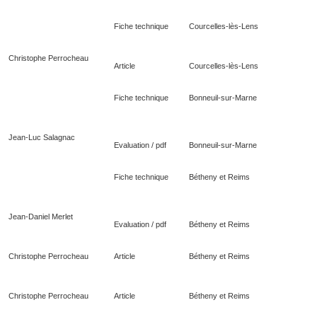
Fiche technique
Courcelles-lès-Lens
Christophe Perrocheau
Article
Courcelles-lès-Lens
Fiche technique
Bonneuil-sur-Marne
Jean-Luc Salagnac
Evaluation / pdf
Bonneuil-sur-Marne
Fiche technique
Bétheny et Reims
Jean-Daniel Merlet
Evaluation / pdf
Bétheny et Reims
Christophe Perrocheau
Article
Bétheny et Reims
Christophe Perrocheau
Article
Bétheny et Reims