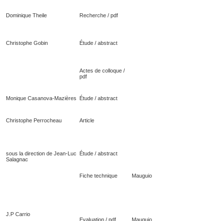
Dominique Theile
Recherche / pdf
Christophe Gobin
Étude / abstract
Actes de colloque /
pdf
Monique Casanova-Mazières
Étude / abstract
Christophe Perrocheau
Article
sous la direction de Jean-Luc
Étude / abstract
Salagnac
Fiche technique
Mauguio
J.P Carrio
Evaluation / pdf
Mauguio