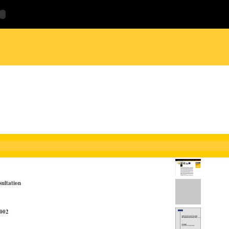
sultation
2002