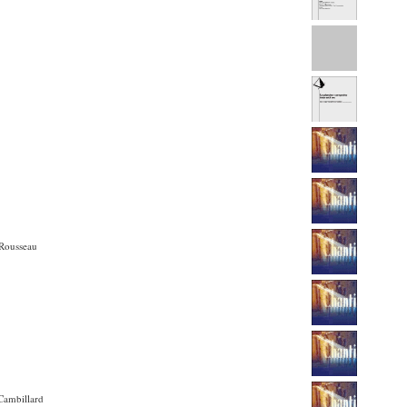
 Rousseau
 Cambillard