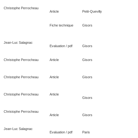
Christophe Perrocheau
Article
Petit-Quevilly
Fiche technique
Gisors
Jean-Luc Salagnac
Evaluation / pdf
Gisors
Christophe Perrocheau
Article
Gisors
Christophe Perrocheau
Article
Gisors
Christophe Perrocheau
Article
Gisors
Christophe Perrocheau
Article
Gisors
Jean-Luc Salagnac
Evaluation / pdf
Paris