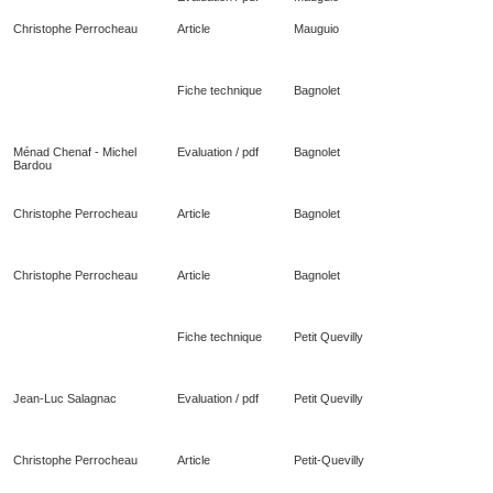
Christophe Perrocheau
Article
Mauguio
Fiche technique
Bagnolet
Ménad Chenaf - Michel
Evaluation / pdf
Bagnolet
Bardou
Christophe Perrocheau
Article
Bagnolet
Christophe Perrocheau
Article
Bagnolet
Fiche technique
Petit Quevilly
Jean-Luc Salagnac
Evaluation / pdf
Petit Quevilly
Christophe Perrocheau
Article
Petit-Quevilly