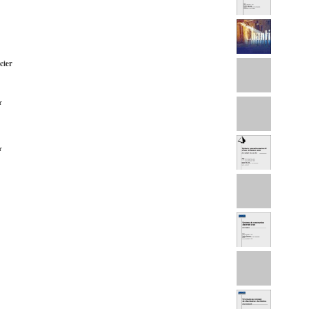
cier
r
r