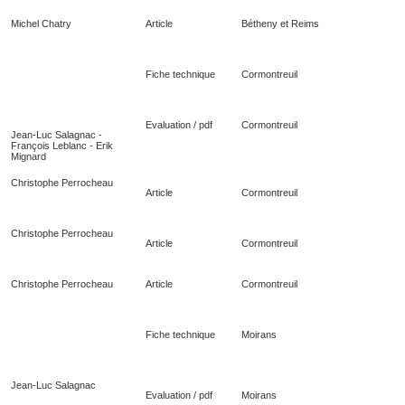
Michel Chatry
Article
Bétheny et Reims
Fiche technique
Cormontreuil
Evaluation / pdf
Cormontreuil
Jean-Luc Salagnac -
François Leblanc - Erik
Mignard
Christophe Perrocheau
Article
Cormontreuil
Christophe Perrocheau
Article
Cormontreuil
Christophe Perrocheau
Article
Cormontreuil
Fiche technique
Moirans
Jean-Luc Salagnac
Evaluation / pdf
Moirans