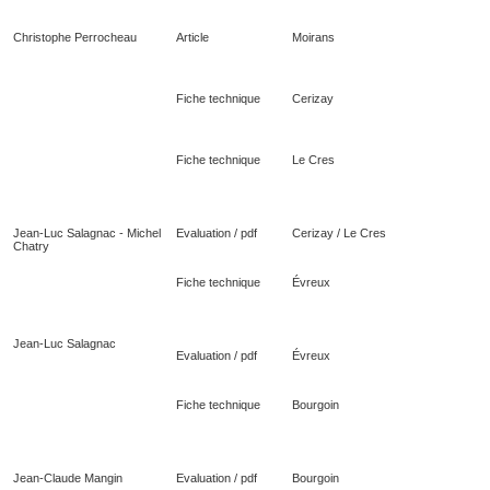
Christophe Perrocheau
Article
Moirans
Fiche technique
Cerizay
Fiche technique
Le Cres
Jean-Luc Salagnac - Michel
Evaluation / pdf
Cerizay / Le Cres
Chatry
Fiche technique
Évreux
Jean-Luc Salagnac
Evaluation / pdf
Évreux
Fiche technique
Bourgoin
Jean-Claude Mangin
Evaluation / pdf
Bourgoin