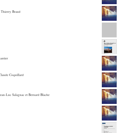
c Thierry Braud
antier
 Claude Coquillard
 Jean-Luc Salagnac et Bernard Blache