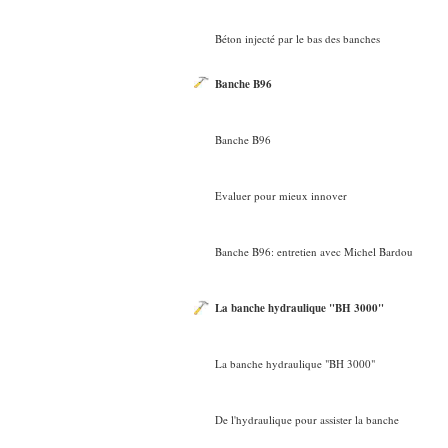
Béton injecté par le bas des banches
Banche B96
Banche B96
Evaluer pour mieux innover
Banche B96: entretien avec Michel Bardou
La banche hydraulique "BH 3000"
La banche hydraulique "BH 3000"
De l'hydraulique pour assister la banche