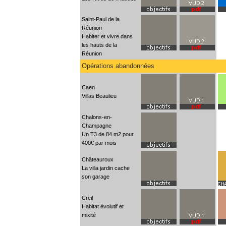
Saint-Paul de la
Réunion
Habiter et vivre dans
les hauts de la
Réunion
Opérations abandonnées
Caen
Villas Beaulieu
Chalons-en-
Champagne
Un T3 de 84 m2 pour
400€ par mois
Châteauroux
La villa jardin cache
son garage
Creil
Habitat évolutif et
mixité