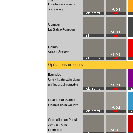
La villa jardin cache
son garage
Quimper
La Galva-Pontigou
Rouen
Villas Pélissier
Opérations en cours
Bagnolet
Une villa durable dans
un îlot urbain durable
Chalon-sur-Saône
Chemin de la Coudre
Cormeilles en Parisis
ZAC les Bois
Rochefort