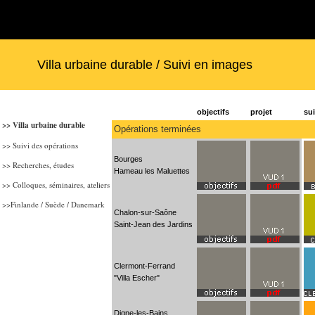
Villa urbaine durable / Suivi en images
objectifs
projet
su
>> Villa urbaine durable
Opérations terminées
>> Suivi des opérations
Bourges
>> Recherches, études
Hameau les Maluettes
>>
Colloques, séminaires, ateliers
>>Finlande / Suède / Danemark
Chalon-sur-Saône
Saint-Jean des Jardins
Clermont-Ferrand
"Villa Escher"
Digne-les-Bains