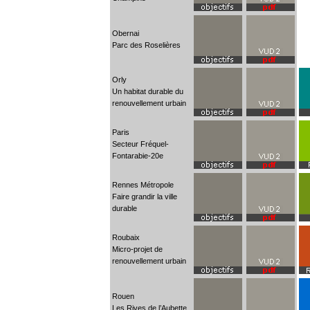
Obernai
Parc des Roselières
Orly
Un habitat durable du
renouvellement urbain
Paris
Secteur Fréquel-
Fontarabie-20e
Rennes Métropole
Faire grandir la ville
durable
Roubaix
Micro-projet de
renouvellement urbain
Rouen
Les Rives de l’Aubette