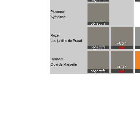
Ploemeur
Symbiose
Rezé
Les jardins de Praud
Roubaix
Quai de Marseille