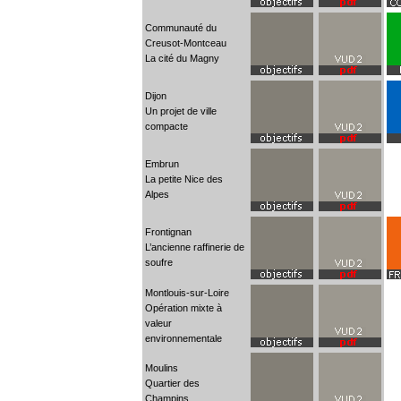
Communauté du
Creusot-Montceau
La cité du Magny
Dijon
Un projet de ville
compacte
Embrun
La petite Nice des
Alpes
Frontignan
L’ancienne raffinerie de
soufre
Montlouis-sur-Loire
Opération mixte à
valeur
environnementale
Moulins
Quartier des
Champins