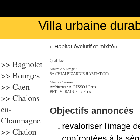
Villa urbaine durab
« Habitat évolutif et mixité»
>> Bagnolet
Quai d'aval
Maître d'ouvrage :
>>
Bourges
SA d'HLM PICARDIE HABITAT (60)
Maître d'oeuvre :
>>
Caen
Architectes : A. PESSO à Paris
BET : M. RAOUST à Paris
>> Chalons-
en-
Objectifs annoncés
Champagne
revaloriser l'image 
>>
Chalon-
confrontées à la ség