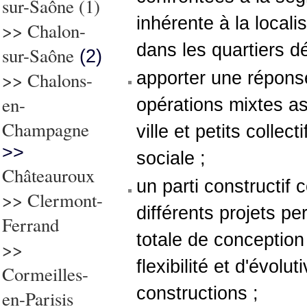
sur-Saône
(1)
inhérente à la local
>>
Chalon-
dans les quartiers d
sur-Saône
(2)
>> Chalons-
apporter une répons
en-
opérations mixtes a
Champagne
ville et petits collect
>>
sociale ;
Châteauroux
un parti constructi
>>
Clermont-
différents projets pe
Ferrand
totale de conception
>>
flexibilité et d'évolut
Cormeilles-
constructions ;
en-Parisis