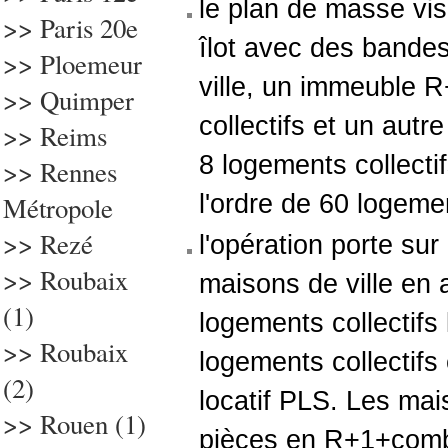
le plan de masse vis
>> Paris 20e
îlot avec des bande
>> Ploemeur
ville, un immeuble 
>>
Quimper
collectifs et un aut
>> Reims
8 logements collecti
>> Rennes
l'ordre de 60 logemen
Métropole
>>
Rezé
l'opération porte su
>> Roubaix
maisons de ville en 
(1)
logements collectifs
>> Roubaix
logements collectifs
(2)
locatif PLS. Les mais
>>
Rouen (1)
pièces en R+1+comb