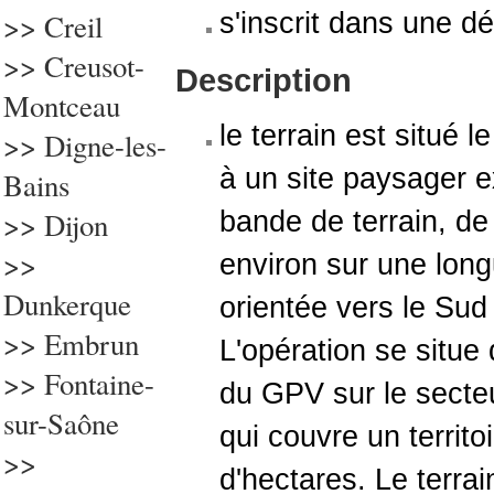
>>
Creil
s'inscrit dans une 
>> Creusot-
Description
Montceau
le terrain est situé l
>> Digne-les-
à un site paysager e
Bains
>> Dijon
bande de terrain, de
>>
environ sur une lon
Dunkerque
orientée vers le Sud 
>> Embrun
L'opération se situe
>> Fontaine-
du GPV sur le secteu
sur-Saône
qui couvre un territo
>>
d'hectares. Le terra