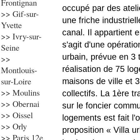
Frontignan
occupé par des ateli
>> Gif-sur-
une friche industriel
Yvette
canal. Il appartient en
>>
Ivry-sur-
s'agit d'une opérati
Seine
urbain, prévue en 3 
>>
Montlouis-
réalisation de 75 lo
sur-Loire
maisons de ville et 
>> Moulins
collectifs. La 1ère t
>> Obernai
sur le foncier commu
>> Oissel
logements est fait l'o
>> Orly
proposition « Villa u
>>
Paris 12e