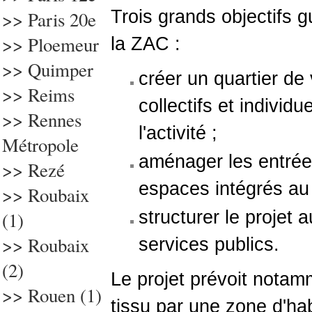
Trois grands objectifs 
>> Paris 20e
>> Ploemeur
la ZAC :
>>
Quimper
créer un quartier de
>> Reims
collectifs et individ
>> Rennes
l'activité ;
Métropole
aménager les entré
>>
Rezé
espaces intégrés au 
>> Roubaix
structurer le projet 
(1)
>> Roubaix
services publics.
(2)
Le projet prévoit notam
>>
Rouen (1)
tissu par une zone d'hab