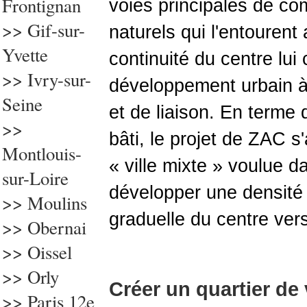
Frontignan
voies principales de c
>> Gif-sur-
naturels qui l'entourent
Yvette
continuité du centre lui
>>
Ivry-sur-
développement urbain à 
Seine
et de liaison. En term
>>
bâti, le projet de ZAC s
Montlouis-
« ville mixte » voulue 
sur-Loire
développer une densité
>> Moulins
graduelle du centre vers 
>> Obernai
>> Oissel
>> Orly
Créer un quartier de v
>>
Paris 12e