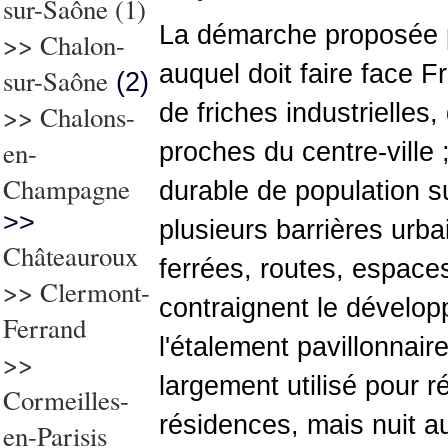
sur-Saône
(1)
La démarche proposée pa
>>
Chalon-
auquel doit faire face F
sur-Saône
(2)
de friches industrielle
>> Chalons-
en-
proches du centre-ville ;
Champagne
durable de population su
>>
plusieurs barrières urb
Châteauroux
ferrées, routes, espaces
>>
Clermont-
contraignent le développ
Ferrand
l'étalement pavillonnaire
>>
largement utilisé pour
Cormeilles-
résidences, mais nuit auj
en-Parisis