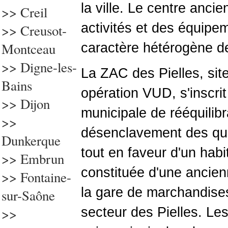
la ville. Le centre ancie
>>
Creil
activités et des équipem
>> Creusot-
Montceau
caractère hétérogène de 
>> Digne-les-
La ZAC des Pielles, site
Bains
opération VUD, s'inscrit
>> Dijon
municipale de rééquilibr
>>
désenclavement des quar
Dunkerque
tout en faveur d'un habit
>> Embrun
constituée d'une ancienn
>> Fontaine-
la gare de marchandises
sur-Saône
>>
secteur des Pielles. Les