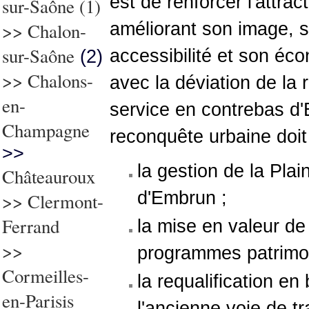
est de renforcer l'attra
sur-Saône
(1)
>>
Chalon-
améliorant son image, 
sur-Saône
accessibilité et son éc
(2)
>> Chalons-
avec la déviation de la 
en-
service en contrebas d'
Champagne
reconquête urbaine doit
>>
la gestion de la Pla
Châteauroux
d'Embrun ;
>>
Clermont-
Ferrand
la mise en valeur de
>>
programmes patrimo
Cormeilles-
la requalification en
en-Parisis
l'ancienne voie de tra