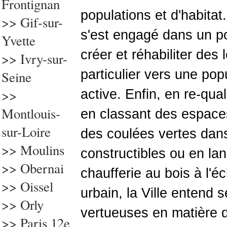
Frontignan
populations et d'habitat.
>> Gif-sur-
s'est engagé dans un pol
Yvette
créer et réhabiliter des
>>
Ivry-sur-
particulier vers une po
Seine
>>
active. Enfin, en re-qual
Montlouis-
en classant des espac
sur-Loire
des coulées vertes dan
>> Moulins
constructibles ou en la
>> Obernai
chaufferie au bois à l'é
>> Oissel
urbain, la Ville entend s
>> Orly
vertueuses en matière 
>>
Paris 12e