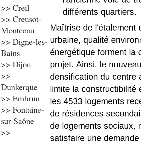
>>
Creil
différents quartiers.
>> Creusot-
Maîtrise de l'étalement 
Montceau
urbaine, qualité environ
>> Digne-les-
Bains
énergétique forment la 
>> Dijon
projet. Ainsi, le nouvea
>>
densification du centre 
Dunkerque
limite la constructibilité
>> Embrun
les 4533 logements re
>> Fontaine-
de résidences secondai
sur-Saône
de logements sociaux, n
>>
satisfaire une demande