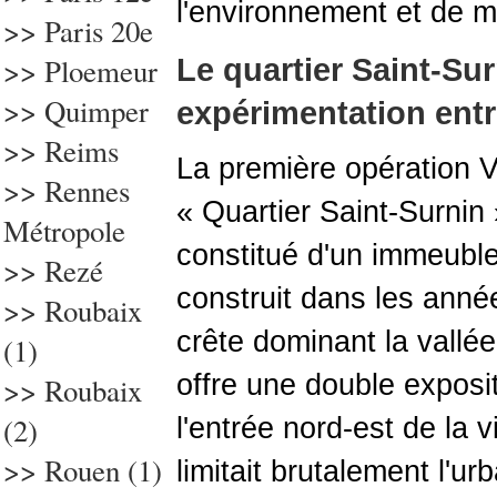
l'environnement et de ma
>> Paris 20e
>> Ploemeur
Le quartier Saint-Sur
>>
Quimper
expérimentation entre
>> Reims
La première opération 
>> Rennes
« Quartier Saint-Surnin 
Métropole
constitué d'un immeubl
>>
Rezé
construit dans les anné
>> Roubaix
crête dominant la vallée
(1)
offre une double exposi
>> Roubaix
(2)
l'entrée nord-est de la v
>>
Rouen (1)
limitait brutalement l'urb