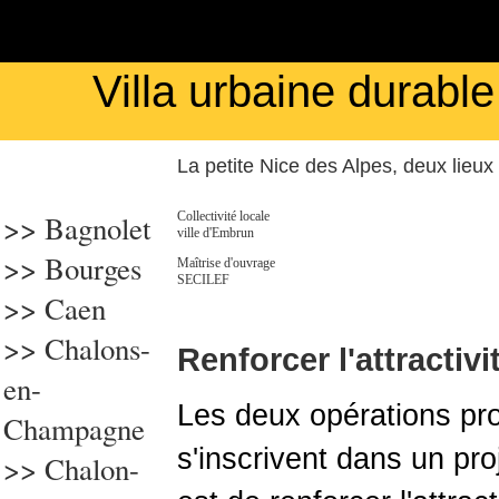
Villa urbaine durabl
La petite Nice des Alpes, deux lieux 
>> Bagnolet
Collectivité locale
ville d'Embrun
>>
Bourges
Maîtrise d'ouvrage
SECILEF
>>
Caen
>> Chalons-
Renforcer l'attractivit
en-
Les deux opérations p
Champagne
s'inscrivent dans un proje
>>
Chalon-