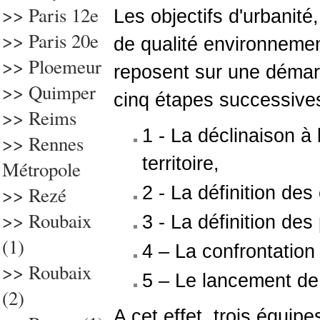
>>
Paris 12e
Les objectifs d'urbanité,
>> Paris 20e
de qualité environnement
>> Ploemeur
reposent sur une déma
>>
Quimper
cinq étapes successives
>> Reims
1 - La déclinaison à 
>> Rennes
territoire,
Métropole
>>
Rezé
2 - La définition de
>> Roubaix
3 - La définition des
(1)
4 – La confrontation
>> Roubaix
5 – Le lancement de 
(2)
A cet effet, trois équip