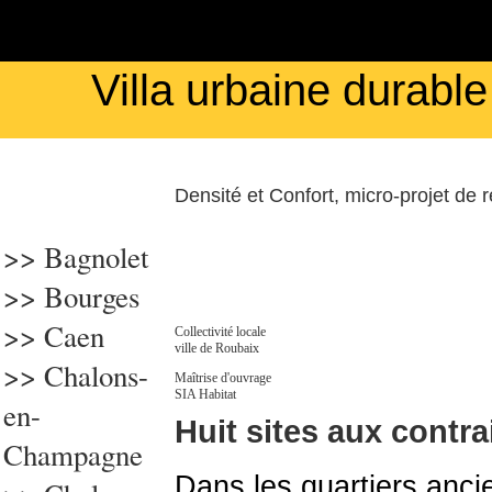
Villa urbaine durabl
Densité et Confort, micro-projet de
>> Bagnolet
>>
Bourges
>>
Caen
Collectivité locale
ville de Roubaix
>> Chalons-
Maîtrise d'ouvrage
SIA Habitat
en-
Huit sites aux contra
Champagne
Dans les quartiers anci