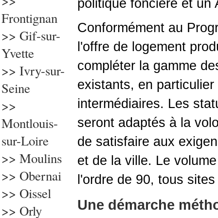
>>
politique foncière et un
Frontignan
Conformément au Progra
>> Gif-sur-
l'offre de logement produ
Yvette
compléter la gamme des
>>
Ivry-sur-
existants, en particulie
Seine
intermédiaires. Les stat
>>
Montlouis-
seront adaptés à la volon
sur-Loire
de satisfaire aux exigen
>> Moulins
et de la ville. Le volum
>> Obernai
l'ordre de 90, tous site
>> Oissel
Une démarche méth
>> Orly