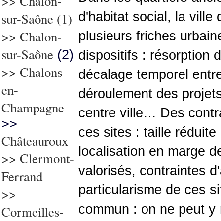
>>
Chalon-
d'habitat social, la vil
sur-Saône
(1)
>>
Chalon-
plusieurs friches urbain
sur-Saône
(2)
dispositifs : résorption d
>> Chalons-
décalage temporel entre
en-
déroulement des projet
Champagne
centre ville… Des contr
>>
ces sites : taille réduite 
Châteauroux
localisation en marge de
>>
Clermont-
valorisés, contrainte
Ferrand
particularisme de ces s
>>
commun : on ne peut y 
Cormeilles-