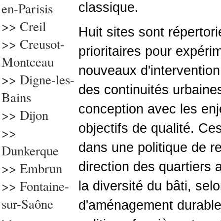
en-Parisis
classique.
>>
Creil
Huit sites sont répertor
>> Creusot-
prioritaires pour expér
Montceau
nouveaux d'intervention p
>> Digne-les-
des continuités urbaines
Bains
conception avec les enje
>> Dijon
objectifs de qualité. Ce
>>
dans une politique de r
Dunkerque
>> Embrun
direction des quartiers a
>> Fontaine-
la diversité du bâti, s
sur-Saône
d'aménagement durable 