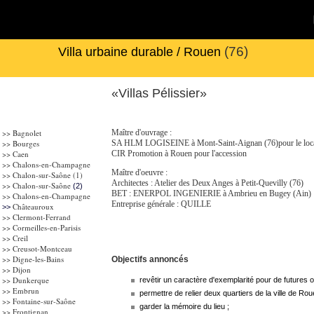
(76)
Villa urbaine durable / Rouen
«Villas Pélissier»
>> Bagnolet
Maître d'ouvrage :
>>
Bourges
SA HLM LOGISEINE à Mont-Saint-Aignan (76)pour le locat
>>
Caen
CIR Promotion à Rouen pour l'accession
>> Chalons-en-Champagne
Maître d'oeuvre :
>>
Chalon-sur-Saône
(1)
Architectes : Atelier des Deux Anges à Petit-Quevilly (76)
>>
Chalon-sur-Saône
(2)
BET : ENERPOL INGENIERIE à Ambrieu en Bugey (Ain)
>> Chalons-en-Champagne
Entreprise générale : QUILLE
Châteauroux
>>
>>
Clermont-Ferrand
>> Cormeilles-en-Parisis
>>
Creil
>> Creusot-Montceau
>> Digne-les-Bains
Objectifs annoncés
>> Dijon
>>
Dunkerque
revêtir un caractère d'exemplarité pour de futures o
>> Embrun
permettre de relier deux quartiers de la ville de Rou
>> Fontaine-sur-Saône
garder la mémoire du lieu ;
>> Frontignan