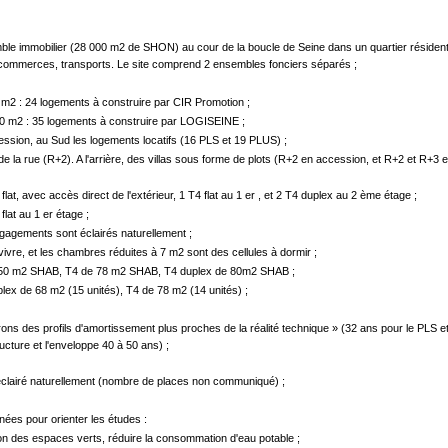
emble immobilier (28 000 m2 de SHON) au cour de la boucle de Seine dans un quartier résidentiel
n, commerces, transports. Le site comprend 2 ensembles fonciers séparés ;
0 m2 : 24 logements à construire par CIR Promotion ;
800 m2 : 35 logements à construire par LOGISEINE ;
ssion, au Sud les logements locatifs (16 PLS et 19 PLUS) ;
 de la rue (R+2). A l'arrière, des villas sous forme de plots (R+2 en accession, et R+2 et R+3
lat, avec accès direct de l'extérieur, 1 T4 flat au 1 er , et 2 T4 duplex au 2 ème étage ;
flat au 1 er étage ;
agements sont éclairés naturellement ;
vre, et les chambres réduites à 7 m2 sont des cellules à dormir ;
de 50 m2 SHAB, T4 de 78 m2 SHAB, T4 duplex de 80m2 SHAB ;
lex de 68 m2 (15 unités), T4 de 78 m2 (14 unités) ;
ns des profils d'amortissement plus proches de la réalité technique » (32 ans pour le PLS et
ucture et l'enveloppe 40 à 50 ans) ;
éclairé naturellement (nombre de places non communiqué) ;
nnées pour orienter les études :
ation des espaces verts, réduire la consommation d'eau potable ;