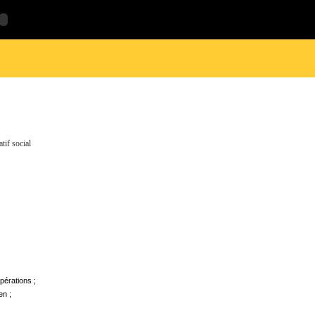
if social
pérations ;
en ;