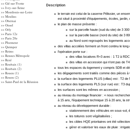
>> Gif-sur-Yvette
Description
>>
Ivry-sur-Seine
>> Montlouis-sur-Loire
le terrain est celui de la caserne Pélissier, un ens
>> Moulins
est situé à proximité d'équipements, écoles, jardi
>> Obernai
le plan de masse présente :
>> Oissel
>> Orly
sur la parcelle haute (sud du site) de 3 30
>>
Paris 12e
sur la parcelle basse (nord du site) de 3 
>> Paris 20e
au Nord sont regroupés les logements acce
>> Ploemeur
des villas accolées forment un front continu le long
>>
Quimper
>> Reims
l'opération porte sur :
>> Rennes Métropole
des villas locatives R+3 avec : 1 T2 à RDC f
>>
Rezé
des villas en accession qui n'ont pas de T4 
>> Roubaix
(1)
tous les espaces du logement y compris SDB et dég
>> Roubaix (2)
>>
Rouen (1)
les dégagements sont traités comme des pièces à vi
>> Rouen (2)
la surface des logements PLUS (villas) est : T2 
>> Saint-Paul de la Réunion
la surface des logements PLS (sur rue) est : T3 dup
les surfaces sont les mêmes en accession ;
au niveau du montage financier : « nous recherchero
à 15 ans, l'équipement technique 15 à 20 ans, la str
au niveau du développement durable :
stationnement des véhicules en sous-sol, 
les toitures sont végétalisées ;
les cibles HQE prioritaires ont été sélectio
gérer et valoriser les eaux de pluie : irrig