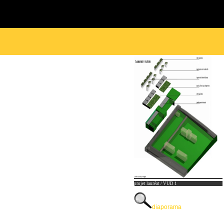
projet lauréat / VUD 1
diaporama