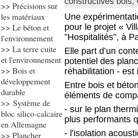
constructives bois
>> Précisions sur
les matériaux
Une expérimentat
>> Le béton et
pour le projet « Vi
"Hospitalités", à Pa
l'environnement
>> La terre cuite
Elle part d'un cont
et l'environnement
potentiel des planc
>> Bois et
réhabilitation - est
développement
Entre bois et béto
durable
éléments de compa
>> Système de
- sur le plan therm
bloc silico-calcaire
plus performants q
en Allemagne
- l'isolation acoust
>> Plancher