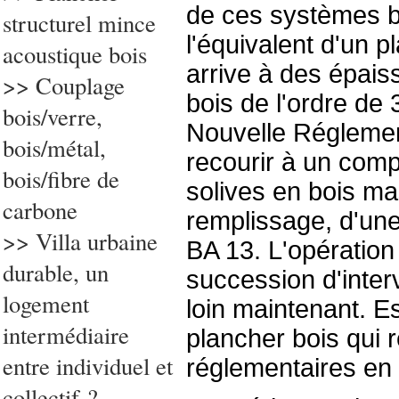
de ces systèmes bo
structurel mince
l'équivalent d'un 
acoustique bois
arrive à des épais
>> Couplage
bois de l'ordre de
bois/verre,
Nouvelle Réglemen
bois/métal,
recourir à un comp
bois/fibre de
solives en bois ma
carbone
remplissage, d'un
>> Villa urbaine
BA 13. L'opération
durable, un
succession d'interv
logement
loin maintenant. Es
intermédiaire
plancher bois qui 
entre individuel et
réglementaires en 
collectif ?