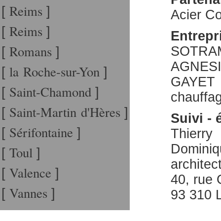
Reims
[
]
Acier Co
Reims
[
]
Entrepr
Romans
SOTRAM 
[
]
AGNES
la Roche-sur-Yon
[
]
GAYET
Saint-Chamond
[
]
chauffa
Saint-Martin d'Hères
[
]
Suivi - 
Sérifontaine
[
]
Thierry 
Domin
Toul
[
]
architec
Valence
[
]
40, rue
Vannes
[
]
93 310 L