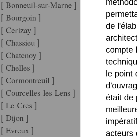
méthodo
Bonneuil-sur-Marne
[
]
permett
Bourgoin
[
]
de l'éla
Cerizay
[
]
architec
Chassieu
[
]
compte l
Chatenoy
[
]
techniqu
Chelles
[
]
le point
Cormontreuil
[
]
d'ouvrag
Courcelles les Lens
[
]
était de
Le Cres
[
]
meilleur
Dijon
[
]
impérati
Evreux
[
]
acteurs