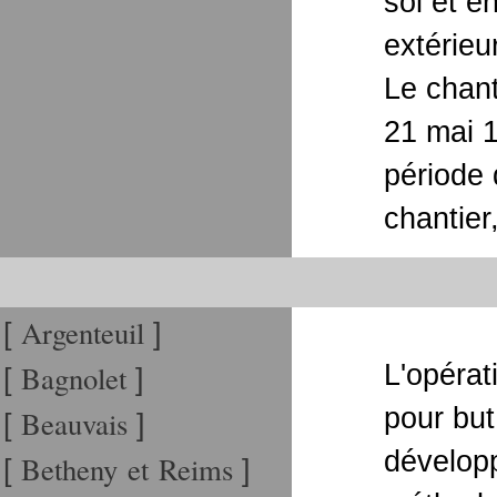
sol et e
extérieu
Le chant
21 mai 1
période 
chantier
Argenteuil
[
]
Bagnolet
L'opérat
[
]
pour but
Beauvais
[
]
dévelop
Betheny et Reims
[
]