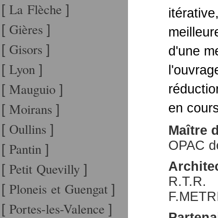
La Flèche
[
]
itérativ
Gières
[
]
meilleure
Gisors
[
]
d'une me
Lyon
[
]
l'ouvrage
Mauguio
réductio
[
]
Moirans
en cours
[
]
Oullins
[
]
Maître 
OPAC d
Pantin
[
]
Archite
Petit Quevilly
[
]
R.T.R.
Ploneis et Guengat
[
]
F.METR
Portes-les-Valence
[
]
Partenai