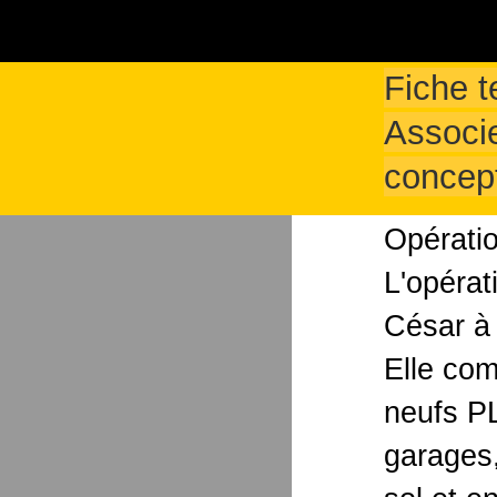
Fiche t
Associe
concept
Opératio
L'opérat
César à
Elle co
neufs PL
garages,