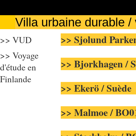
Villa urbaine durable 
>> Sjolund Parke
>> VUD
>> Voyage
>> Bjorkhagen / 
d'étude en
Finlande
>> Ekerö / Suède
>> Malmoe / BO01