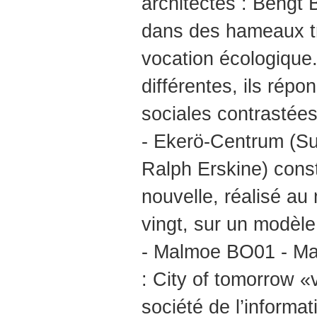
architectes : Bengt 
dans des hameaux trè
vocation écologique.
différentes, ils ré
sociales contrastées
- Ekerö-Centrum (Su
Ralph Erskine) consti
nouvelle, réalisé au
vingt, sur un modèle 
- Malmoe BO01 - Ma
: City of tomorrow «v
société de l’informat