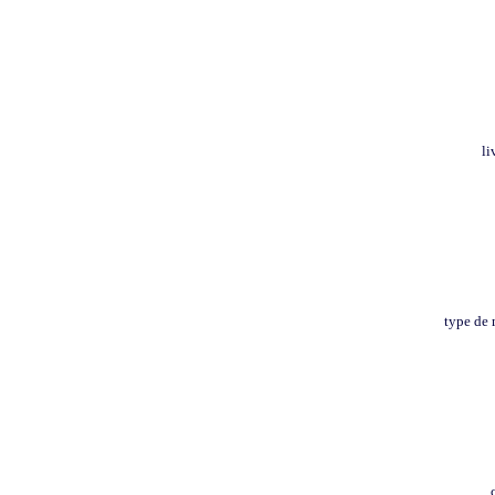
li
type de