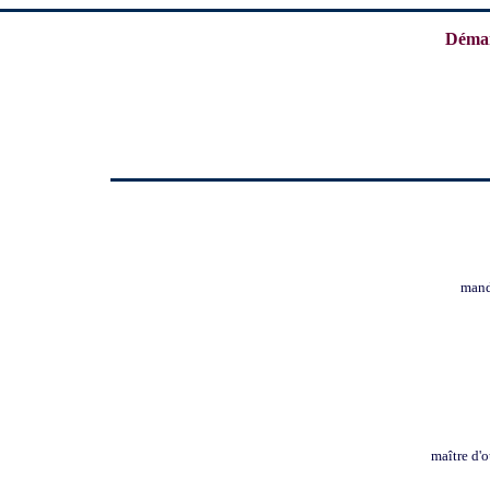
Démar
mand
maître d'